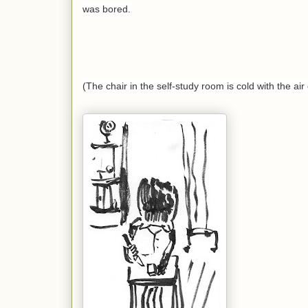
was bored.
(The chair in the self-study room is cold with the air 