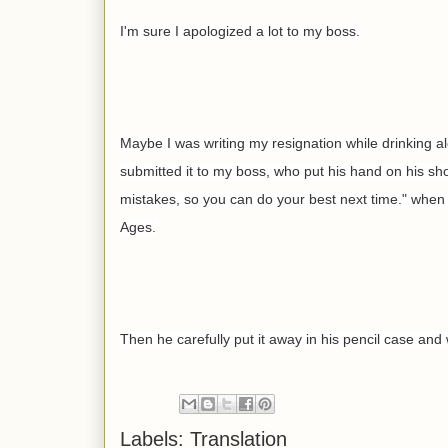
I'm sure I apologized a lot to my boss.
Maybe I was writing my resignation while drinking a
submitted it to my boss, who put his hand on his s
mistakes, so you can do your best next time." when h
Ages.
Then he carefully put it away in his pencil case and 
Labels:
Translation