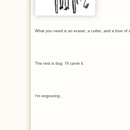
What you need is an eraser, a cutter, and a love of a
The rest is dug. I'll carve it.
I'm engraving...