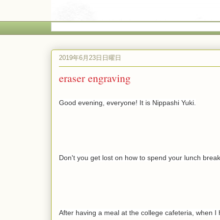
2019年6月23日日曜日
eraser engraving
Good evening, everyone! It is Nippashi Yuki.
Don't you get lost on how to spend your lunch brea
After having a meal at the college cafeteria, when I h