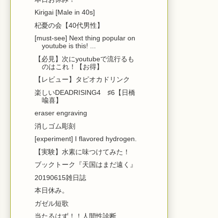
Kirigai [Male in 40s]
杞憂の会【40代男性】
[must-see] Next thing popular on
youtube is this! ...
【必見】次にyoutubeで流行るも
のはこれ！【お得】
【レビュー】タピオカドリンク
楽しいDEADRISING4 ♯6【日橋
喩喜】
eraser engraving
消しゴム彫刻
[experiment] I flavored hydrogen.
【実験】水素に味つけてみた！
ブックトーク『天国はまだ遠く』
20190615雑日誌
本日休み。
ガゼル短歌
当たるはず！！人間性診断