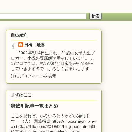
自己紹介
日橋 喩喜
2002年8月4日生まれ、21歳の女子大生ブ
ロガー。小説の専属朗読屋をしています。 こ
のブログでは、私の活動と日常を綴って発信
していきますので、よろしくお願いします。
詳細プロフィールを表示
まずはここ
舞鮫町記事一覧まとめ
ここを見れば、いろいろとうかがい知れま
す！ （人） 家族構成 https://nippashiyuki.xn--
olst23aa716b.com/2019/04/blog-post.html 御
柱真凪さん https://nippashiyuki.xn--ol...