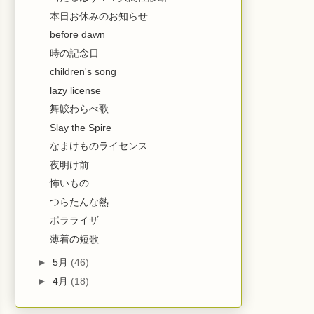
本日お休みのお知らせ
before dawn
時の記念日
children's song
lazy license
舞鮫わらべ歌
Slay the Spire
なまけものライセンス
夜明け前
怖いもの
つらたんな熱
ポラライザ
薄着の短歌
►
5月
(46)
►
4月
(18)