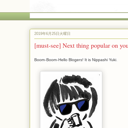
2019年6月25日火曜日
[must-see] Next thing popular on yout
Boom-Boom-Hello Blogers! It is Nippashi Yuki.