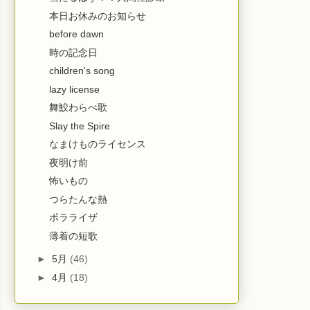
本日お休みのお知らせ
before dawn
時の記念日
children's song
lazy license
舞鮫わらべ歌
Slay the Spire
なまけものライセンス
夜明け前
怖いもの
つらたんな熱
ポラライザ
薄着の短歌
►
5月
(46)
►
4月
(18)