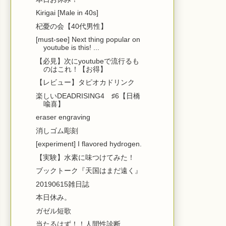
Kirigai [Male in 40s]
杞憂の会【40代男性】
[must-see] Next thing popular on
youtube is this! ...
【必見】次にyoutubeで流行るも
のはこれ！【お得】
【レビュー】タピオカドリンク
楽しいDEADRISING4 ♯6【日橋
喩喜】
eraser engraving
消しゴム彫刻
[experiment] I flavored hydrogen.
【実験】水素に味つけてみた！
ブックトーク『天国はまだ遠く』
20190615雑日誌
本日休み。
ガゼル短歌
当たるはず！！人間性診断