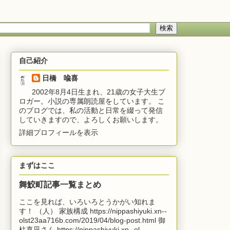
自己紹介
日橋 喩喜
2002年8月4日生まれ、21歳の女子大生ブ
ロガー。小説の専属朗読屋をしています。 こ
のブログでは、私の活動と日常を綴って発信
していきますので、よろしくお願いします。
詳細プロフィールを表示
まずはここ
舞鮫町記事一覧まとめ
ここを見れば、いろいろとうかがい知れま
す！ （人） 家族構成 https://nippashiyuki.xn--
olst23aa716b.com/2019/04/blog-post.html 御
柱真凪さん https://nippashiyuki.xn--ol...